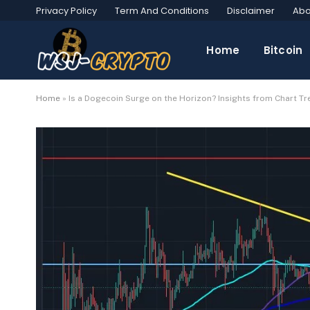
Privacy Policy
Term And Conditions
Disclaimer
Abo
Home
Bitcoin
Home
»
Is a Dogecoin Surge on the Horizon? Insights from Chart T