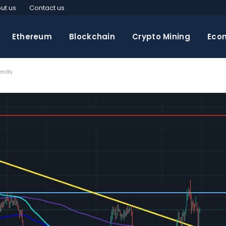
ut us
Contact us
Ethereum
Blockchain
Crypto Mining
Eco
rends